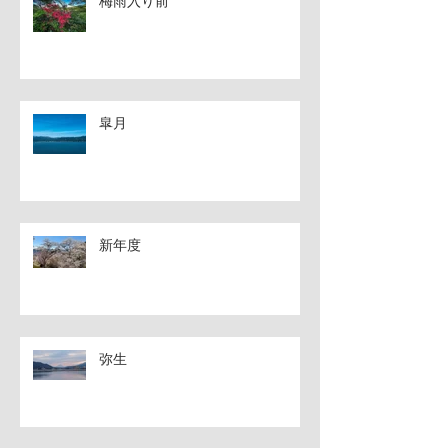
梅雨入り前
皐月
新年度
弥生