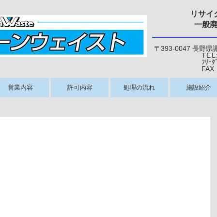
リサイ
一般
〒393-0047 長野
TEL
ﾌﾘｰﾀﾞｲﾔﾙ：0
​ FAX：026
営業内容
許可内容
処理の流れ
施設紹介