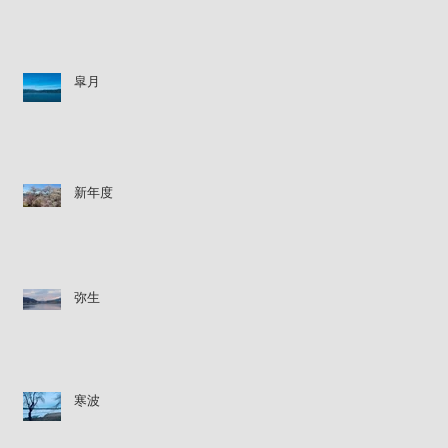
皐月
新年度
弥生
寒波