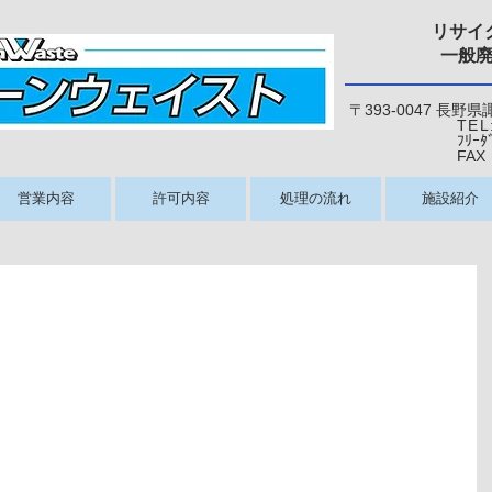
リサイ
一般
〒393-0047 長野
TEL
ﾌﾘｰﾀﾞｲﾔﾙ：0
​ FAX：026
営業内容
許可内容
処理の流れ
施設紹介