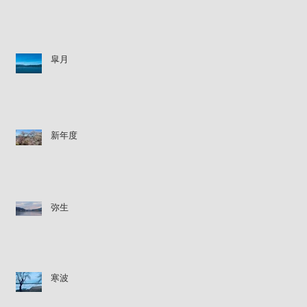
皐月
新年度
弥生
寒波