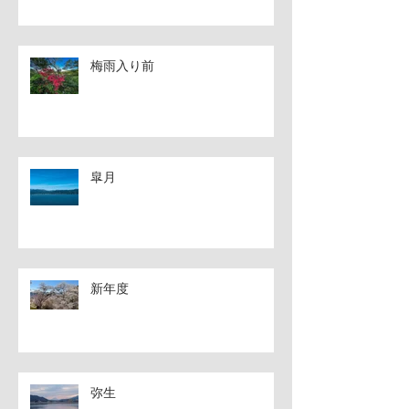
梅雨入り前
皐月
新年度
弥生