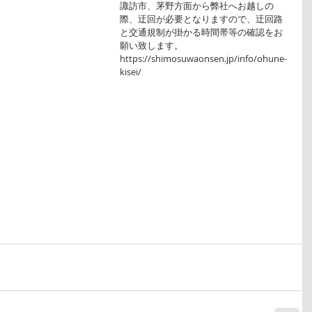
諏訪市、茅野方面から弊社へお越しの
際、迂回が必要となりますので、迂回路
と交通規制が掛かる時間帯等の確認をお
願い致します。
https://shimosuwaonsen.jp/info/ohune-
kisei/