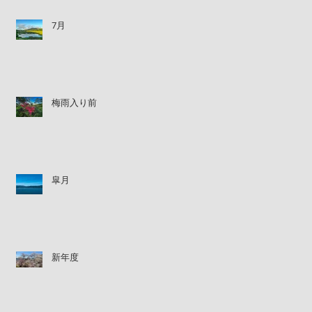
7月
梅雨入り前
皐月
新年度