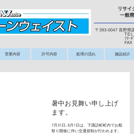
リサイ
一般
〒393-0047 長野
TEL
ﾌﾘｰﾀﾞｲﾔﾙ：0
​ FAX：026
営業内容
許可内容
処理の流れ
施設紹介
暑中お見舞い申し上げ
ます。
7月31日､8月1日は、下諏訪町町内でお船
祭り開催に伴い交通規制が行われます。