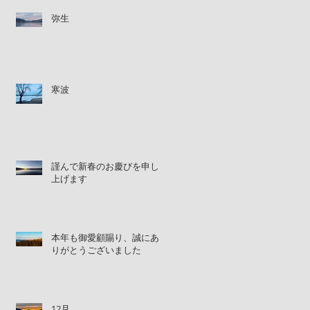
弥生
寒波
謹んで新春のお慶びを申し
上げます
本年も御愛顧賜り、誠にあ
りがとうございました
12月