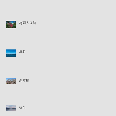
梅雨入り前
皐月
新年度
弥生