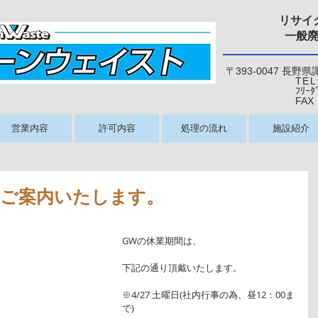
リサイ
一般
〒393-0047 長野
TEL
ﾌﾘｰﾀﾞｲﾔﾙ：0
​ FAX：026
営業内容
許可内容
処理の流れ
施設紹介
をご案内いたします。
GWの休業期間は、
下記の通り頂戴いたします。
※4/27 土曜日(社内行事の為、昼12：00ま
で)