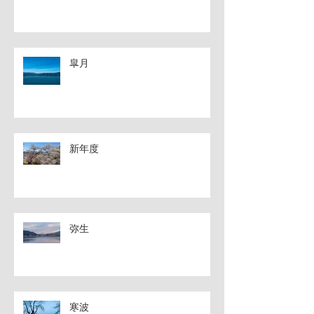
皐月
新年度
弥生
寒波