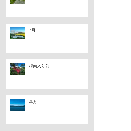
7月
梅雨入り前
皐月