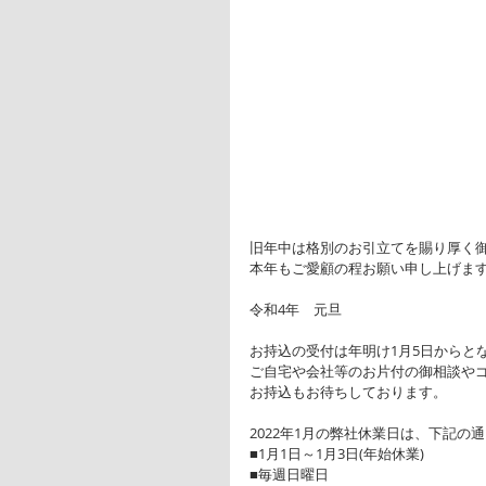
旧年中は格別のお引立てを賜り厚く
本年もご愛顧の程お願い申し上げま
令和4年　元旦
お持込の受付は年明け1月5日からと
ご自宅や会社等のお片付の御相談や
お持込もお待ちしております。
2022年1月の弊社休業日は、下記の
■1月1日～1月3日(年始休業)
■毎週日曜日