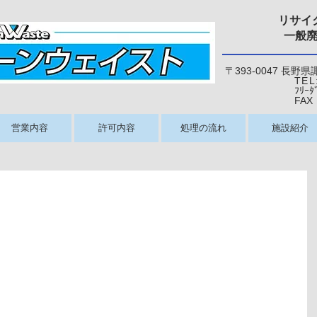
リサイ
一般
〒393-0047 長野
TEL
ﾌﾘｰﾀﾞｲﾔﾙ：0
​ FAX：026
営業内容
許可内容
処理の流れ
施設紹介