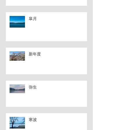
皐月
新年度
弥生
寒波